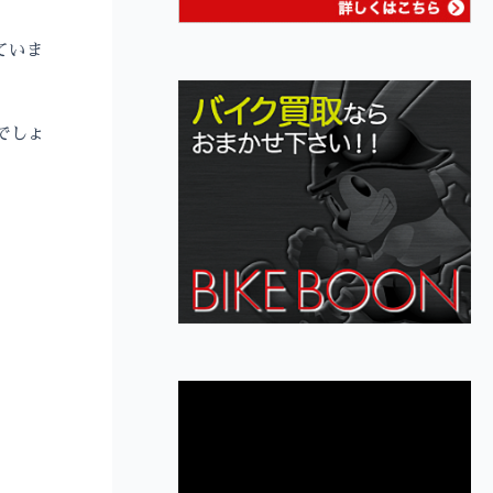
ていま
でしょ
動
画
プ