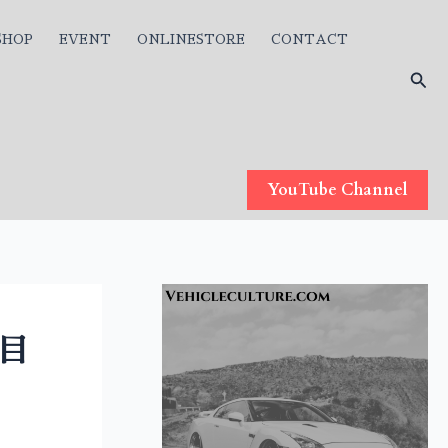
SHOP
EVENT
ONLINESTORE
CONTACT
検
索
YouTube Channel
回目