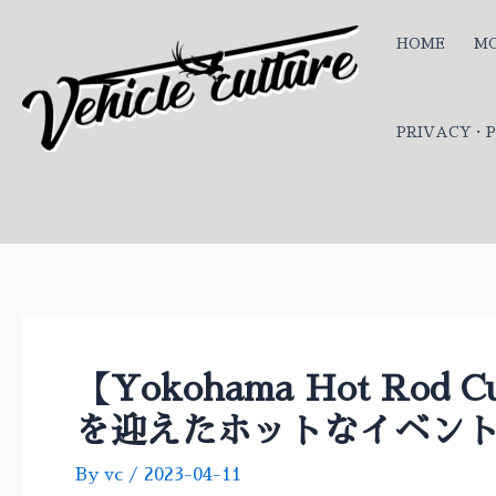
内
投
容
稿
HOME
MO
を
ナ
ス
ビ
キ
ゲ
PRIVACY・P
ッ
ー
プ
シ
ョ
ン
【Yokohama Hot Rod 
を迎えたホットなイベン
By
vc
/
2023-04-11