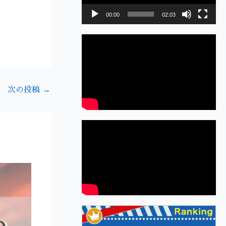
レ
00:00
02:03
ー
ヤ
ー
次の投稿
→