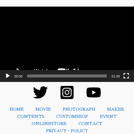
動
画
プ
レ
ー
ヤ
ー
00:00
01:49
HOME
MOVIE
PHOTOGRAPH
MAKER
CONTENTS
CUSTOMSHOP
EVENT
ONLINESTORE
CONTACT
PRIVACY・POLICY