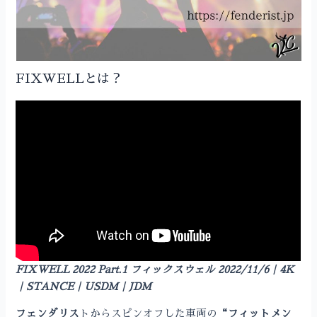
FIXWELLとは？
FIXWELL 2022 Part.1 フィックスウェル 2022/11/6｜4K
｜STANCE｜USDM｜JDM
フェンダリス
トからスピンオフした車両の
“フィットメン