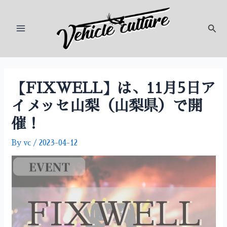
内
投
Main
容
稿
検
Menu
を
ナ
索
ス
ビ
キ
ゲ
ッ
ー
プ
シ
【FIXWELL】は、11月5日ア
ョ
イメッセ山梨（山梨県）で開
ン
催！
By
vc
/
2023-04-12