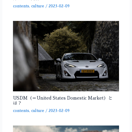
contents
,
culture
/
2023-02-09
USDM（＝United States Domestic Market）と
は？
contents
,
culture
/
2023-02-09