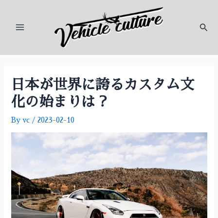
内
投
Main
容
稿
検
Menu
を
ナ
索
ス
ビ
キ
ゲ
ッ
ー
プ
シ
日本が世界に誇るカスタム文
ョ
化の始まりは？
ン
By
vc
/
2023-02-10