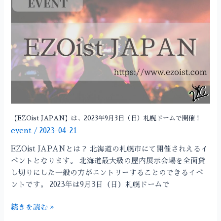
JAPAN】
は、
2023
年
9
月
3
日
（日）
札
【EZOist JAPAN】は、2023年9月3日（日）札幌ドームで開催！
幌
event
/
2023-04-21
ド
EZOist JAPANとは？ 北海道の札幌市にて開催されえるイ
ー
ベントとなります。 北海道最大級の屋内展示会場を全面貸
ム
し切りにした一般の方がエントリーすることのできるイベ
で
ントです。 2023年は9月3日（日）札幌ドームで
開
催！
続きを読む »