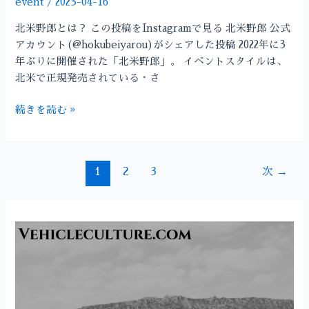
event
/
2023-04-16
予
北米野郎とは？ この投稿をInstagramで見る 北米野郎 公式
定！
アカウント(@hokubeiyarou)がシェアした投稿 2022年に3
年ぶりに開催された「北米野郎」。 イベントスタイルは、
北米で正規発売されている・さ
続きを読む »
1
2
3
次
→