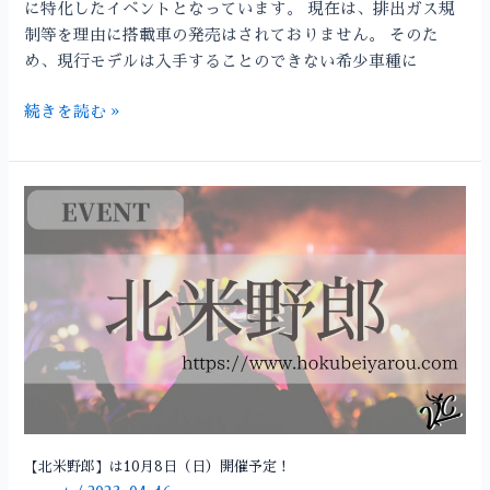
に特化したイベントとなっています。 現在は、排出ガス規
ウ
制等を理由に搭載車の発売はされておりません。 そのた
ェ
め、現行モデルは入手することのできない希少車種に
イ
で
続きを読む »
開
催！
【北
米
野
郎】
は
10
月
8
日
（日）
開
【北米野郎】は10月8日（日）開催予定！
催