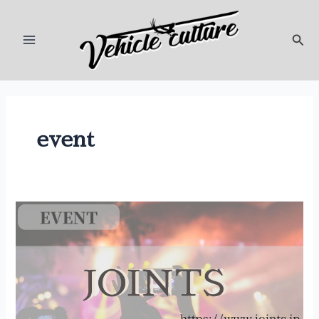
内
投
Main
容
稿
検
Menu
を
の
索
ス
ペ
キ
ー
ッ
ジ
プ
送
り
event
【JOINTS】
は、
4
月
30
日
に