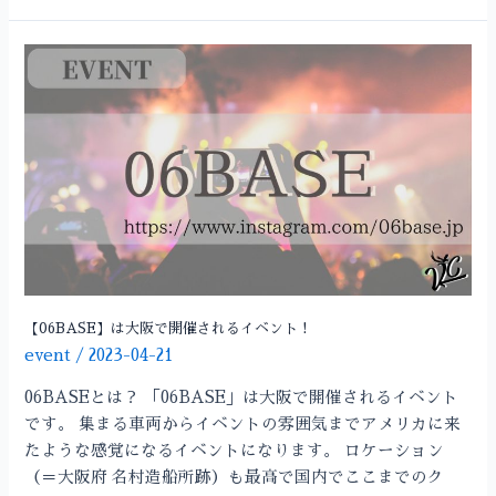
【06BASE】
は
大
阪
で
開
催
さ
れ
る
イ
【06BASE】は大阪で開催されるイベント！
ベ
event
/
2023-04-21
ン
06BASEとは？ 「06BASE」は大阪で開催されるイベント
ト！
です。 集まる車両からイベントの雰囲気までアメリカに来
たような感覚になるイベントになります。 ロケーション
（＝大阪府 名村造船所跡）も最高で国内でここまでのク