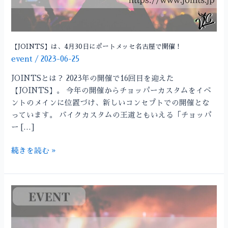
ポ
ー
ト
メ
【JOINTS】は、4月30日にポートメッセ名古屋で開催！
ッ
event
/
2023-06-25
セ
JOINTSとは？ 2023年の開催で16回目を迎えた
名
【JOINTS】。 今年の開催からチョッパーカスタムをイベ
古
ントのメインに位置づけ、新しいコンセプトでの開催とな
屋
っています。 バイクカスタムの王道ともいえる「チョッパ
で
ー […]
開
催！
続きを読む »
【JOINTS
NEXT】
は、
2023