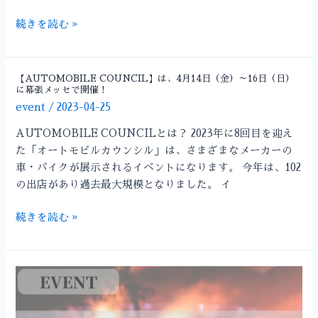
続きを読む »
【AUTOMOBILE COUNCIL】は、4月14日（金）～16日（日）
【AUTOMOBILE
に幕張メッセで開催！
COUNCIL】
event
/
2023-04-25
は、
4
AUTOMOBILE COUNCILとは？ 2023年に8回目を迎え
月
た「オートモビルカウンシル」は、さまざまなメーカーの
14
車・バイクが展示されるイベントになります。 今年は、102
日
の出店があり過去最大規模となりました。 イ
（金）
～
続きを読む »
16
日
（日）
【OnFleeK
に
FEST】
幕
は、