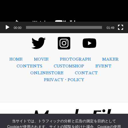
ー
00:00
01:49
HOME
MOVIE
PHOTOGRAPH
MAKER
CONTENTS
CUSTOMSHOP
EVENT
ONLINESTORE
CONTACT
PRIVACY・POLICY
当サイトでは、トラフィックの分析と広告の測定を目的として
Cookieが使用されます。サイトの閲覧を続けた場合、Cookieの使用