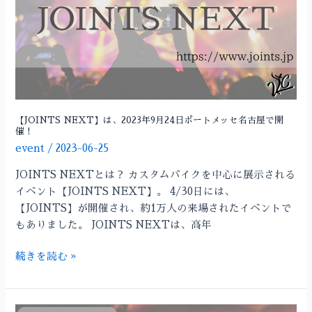
年
9
月
24
日
ポ
ー
【JOINTS NEXT】は、2023年9月24日ポートメッセ名古屋で開
催！
ト
event
/
2023-06-25
メ
ッ
JOINTS NEXTとは？ カスタムバイクを中心に展示される
セ
イベント【JOINTS NEXT】。 4/30日には、
名
【JOINTS】が開催され、約1万人の来場されたイベントで
古
もありました。 JOINTS NEXTは、高年
屋
で
続きを読む »
開
催！
【HOT