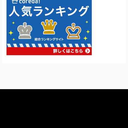
動
画
プ
レ
ー
ヤ