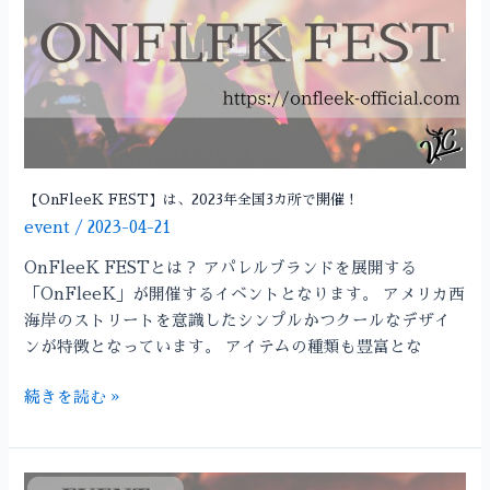
張
2023
メ
年
ッ
全
セ
国
で
3
開
カ
催！
所
で
【OnFleeK FEST】は、2023年全国3カ所で開催！
開
event
/
2023-04-21
催！
OnFleeK FESTとは？ アパレルブランドを展開する
「OnFleeK」が開催するイベントとなります。 アメリカ西
海岸のストリートを意識したシンプルかつクールなデザイ
ンが特徴となっています。 アイテムの種類も豊富とな
続きを読む »
【EZOist