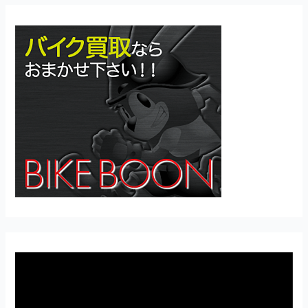
動
画
プ