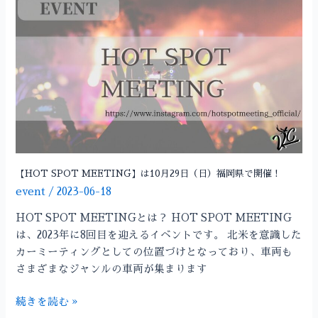
SPOT
MEETING】
は
10
月
29
日
（日）
福
岡
【HOT SPOT MEETING】は10月29日（日）福岡県で開催！
県
event
/
2023-06-18
で
HOT SPOT MEETINGとは？ HOT SPOT MEETING
開
は、2023年に8回目を迎えるイベントです。 北米を意識した
催！
カーミーティングとしての位置づけとなっており、車両も
さまざまなジャンルの車両が集まります
続きを読む »