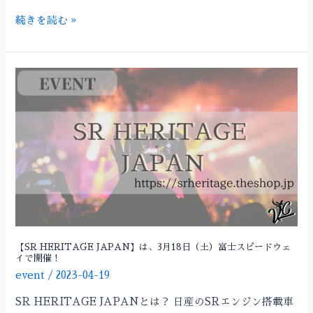
続きを読む »
【SR
HERITAGE
JAPAN】
は、
3
月
18
日
（土）
富
士
【SR HERITAGE JAPAN】は、3月18日（土）富士スピードウェ
イで開催！
ス
event
/
2023-04-19
ピ
ー
SR HERITAGE JAPANとは？ 日産のSRエンジン搭載車
ド