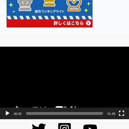
動
画
プ
レ
ー
ヤ
ー
00:00
01:49