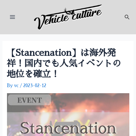
内
投
Main
容
稿
検
Menu
を
ナ
索
ス
ビ
キ
ゲ
ッ
ー
プ
シ
【Stancenation】は海外発
ョ
祥！国内でも人気イベントの
ン
地位を確立！
By
vc
/
2023-02-12