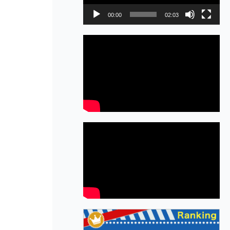
レ
00:00
02:03
ー
ヤ
ー