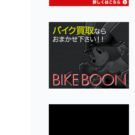
動
画
プ