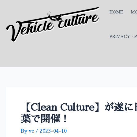
内
投
容
稿
HOME
MO
を
ナ
ス
ビ
キ
ゲ
PRIVACY・P
ッ
ー
プ
シ
ョ
ン
【Clean Culture】
葉で開催！
By
vc
/
2023-04-10