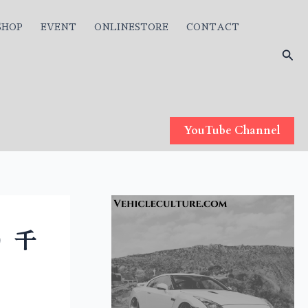
SHOP
EVENT
ONLINESTORE
CONTACT
検
索
YouTube Channel
日）千