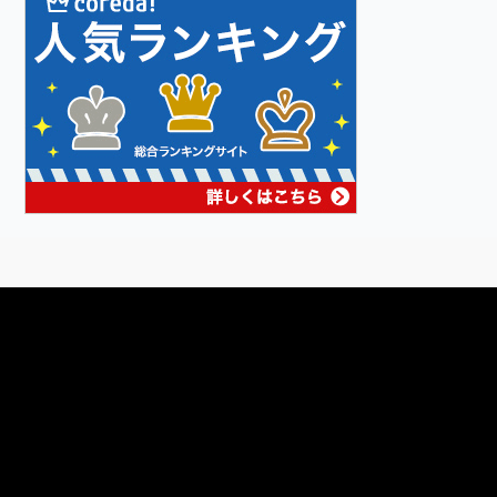
動
画
プ
レ
ー
ヤ
ー