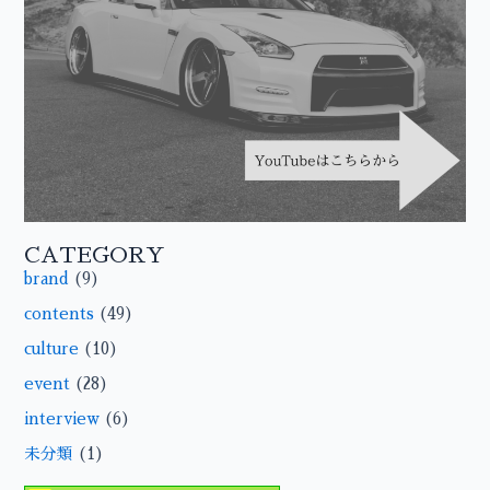
CATEGORY
brand
(9)
contents
(49)
culture
(10)
event
(28)
interview
(6)
未分類
(1)