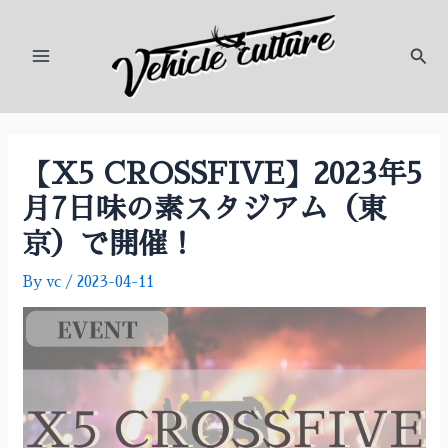
内
投
Main
容
稿
検
Menu
を
ナ
索
ス
ビ
キ
ゲ
ッ
ー
プ
シ
【X5 CROSSFIVE】2023年5
ョ
月7日味の素スタジアム（東
ン
京）で開催！
By
vc
/
2023-04-11