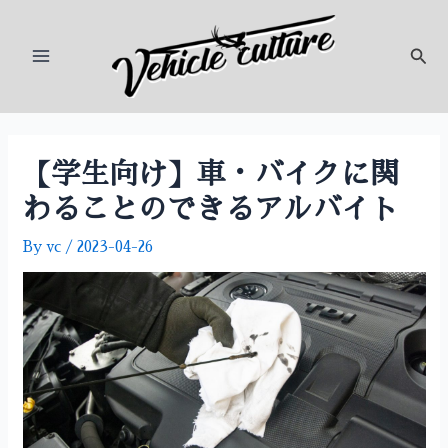
内
投
Main
容
稿
検
Menu
を
ナ
索
ス
ビ
キ
ゲ
ッ
ー
プ
シ
【学生向け】車・バイクに関
ョ
わることのできるアルバイト
ン
By
vc
/
2023-04-26