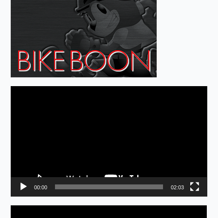
動
画
プ
レ
ー
ヤ
ー
00:00
02:03